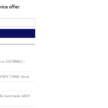
 progress. This collection
every ending or pause in life
eginnings beautifully reflected
rks.
? Get a price offer:
Email
nd a Request