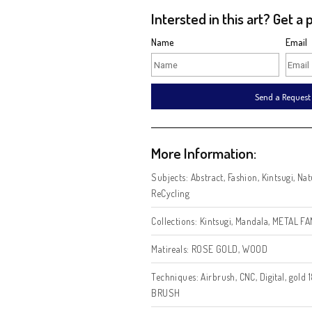
honors both tradition and
signifies the belief that 
holds the potential, for b
in the UNIQE in these wo
Size:
Intersted in this art
Name
Se
More Information: