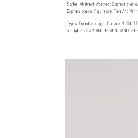
Subjects:
Abstract
,
Fashion
,
ReCycling
Collections:
Kintsugi
,
Mandal
Matireals:
ROSE GOLD
,
WOO
Techniques:
Airbrush
,
CNC
,
D
BRUSH
Styles:
Abstract
,
Abstract Ex
Expressionism
,
Figurative
,
Fi
Types:
Furniture
,
Light Fixtu
Sculpture
,
SURFACE DESIG