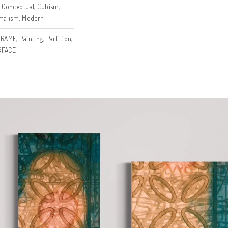
Kintsugi
,
Nature
,
SUSTANBLE +
a
,
METAL FANTASY
,
TURKIZ
,
Wood
D
igital
,
gold 18k
,
hand made
,
WASH
pressionism
,
Conceptual
,
Cubism
,
ne Art
,
Minimalism
,
Modern
re
,
MIRROR FRAME
,
Painting
,
Partition
,
N
,
TABLE SURFACE