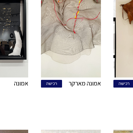
BEAUTY 1
"היא" + שקיעה
רכישה
רכ
קטיפה
קסומה פוקסיה