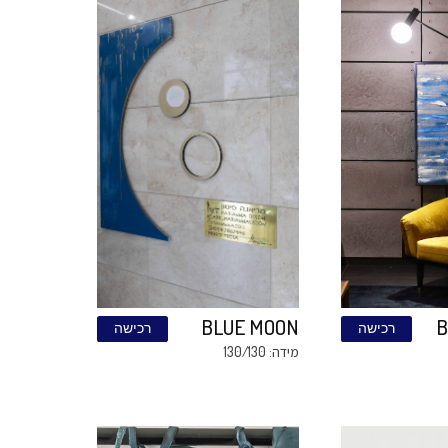
פאטינה –
ישה
רכישה
קולקציית
פנטזיה
מטאלית