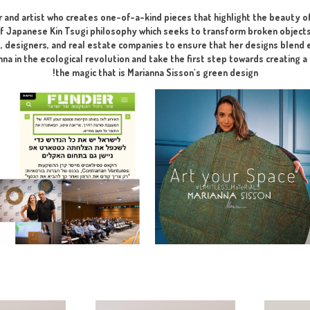
perfect, aesthetic, and harmonious p
I developed for you the Perfect So
ng phase at the visualization stage – recommended before submi
ate designer and artist who creates one-of-a-kind pieces that 
lements of Japanese Kin Tsugi philosophy which seeks to trans
h architects, designers, and real estate companies to ensure 
l. Join Marianna in the ecological revolution and take the firs
the magic that is Marianna Sisson's gre