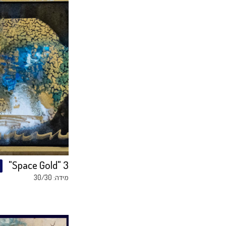
"היא" מעורות
אמו
רכישה