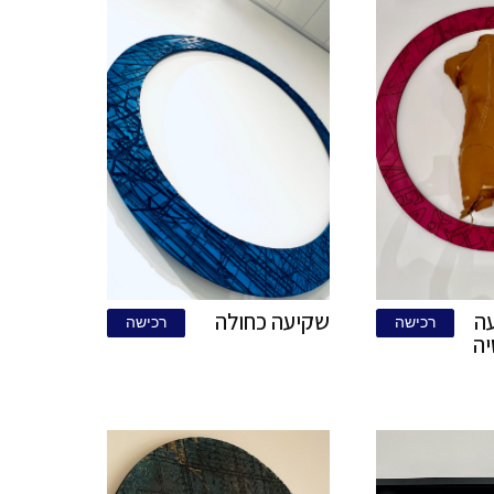
שקיעה קסומה
ישה
רכישה
מידה: 118\118