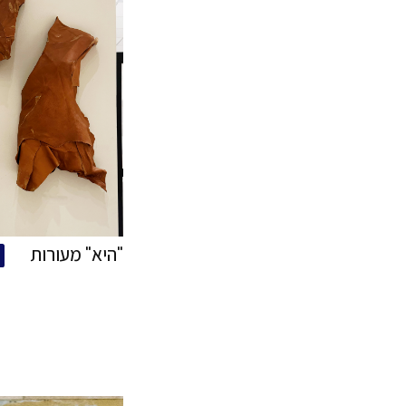
אדמה EARTH
208
רכישה
על 
מידה: 70\90