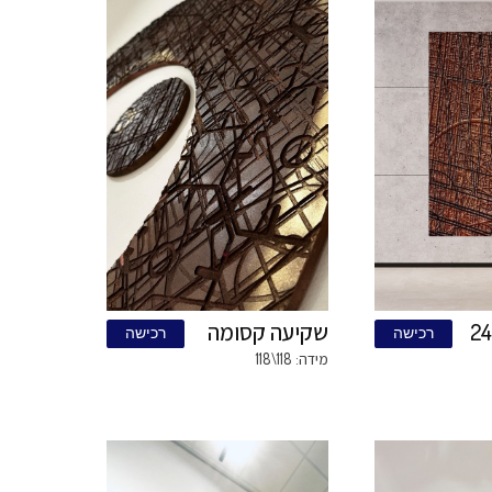
אָבָץ
ישה
רכישה
מידה: 60