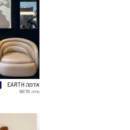
מנדלה קוביות
מנד
רכישה
שקי