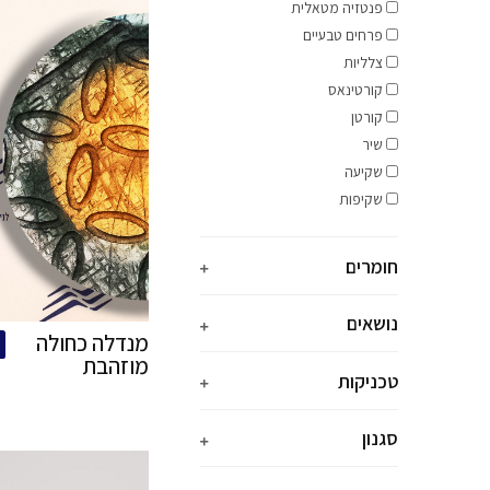
tal
רכישה
מידה: 120\0