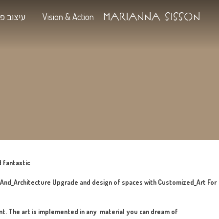
Ma
Vision & Action
עיצוב פנים
 Your Space
או
thetics
 craft, surprising and fantastic
hing_In_Interior_Design_And_Architecture Upgrade and design o