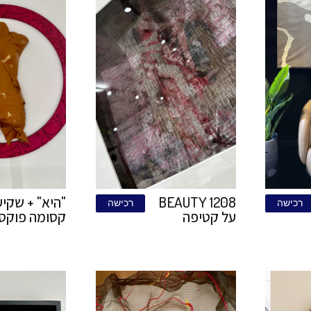
לה של
קורטן 120\240
רכישה
רכ
עה