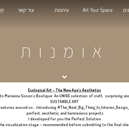
Art
עיתונות
צור קשר
קיימות בעיצ
מנות
Ecological Art – The New Age’s Aes
Welcome to Marianna Sisson's Boutique An UNIQE selection of
SUSTANBLE ART
he smells and textures around us… Introducing #The_Next_Big_T