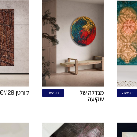
קולת פחמן
יופי על בד
רכישה
רכ
קטיפה