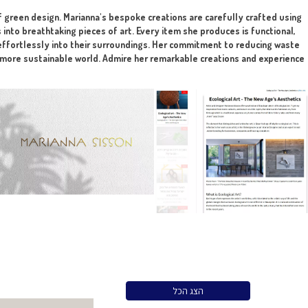
rojects.
lution
tting to the final client. The art is implemented in any mater
highlight the beauty of green design. Marianna's bespoke creat
form broken objects into breathtaking pieces of art. Every it
that her designs blend effortlessly into their surroundings. H
t step towards creating a more sustainable world. Admire her re
en design!