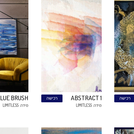
נה מארקר
אמונה
רכישה
רכ