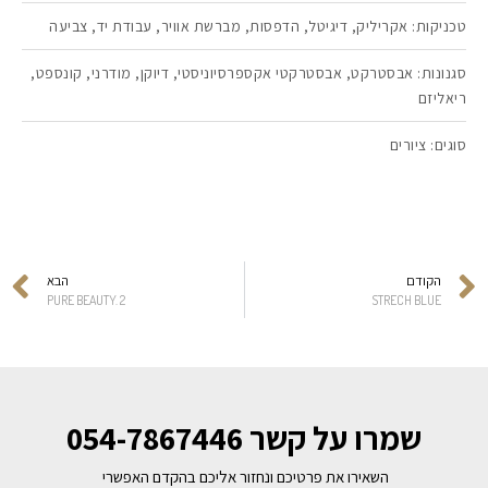
טכניקות:
אקריליק
,
דיגיטל
,
הדפסות
,
מברשת אוויר
,
עבודת יד
,
צביעה
סגנונות:
אבסטרקט
,
אבסטרקטי אקספרסיוניסטי
,
דיוקן
,
מודרני
,
קונספט
,
ריאליזם
סוגים:
ציורים
הקודם
הבא
PURE BEAUTY. 2
STRECH BLUE
שמרו על קשר 054-7867446
השאירו את פרטיכם ונחזור אליכם בהקדם האפשרי