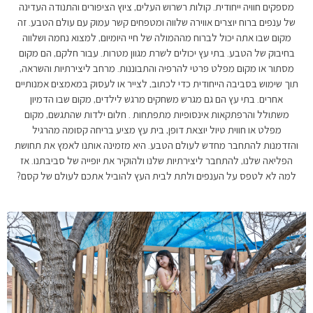
מספקים חוויה ייחודית. קולות רשרוש העלים, ציוץ הציפורים והתנודה העדינה
של ענפים ברוח יוצרים אווירה שלווה ומטפחים קשר עמוק עם עולם הטבע. זה
מקום שבו אתה יכול לברוח מההמולה של חיי היומיום, למצוא נחמה ושלווה
בחיבוק של הטבע. בתי עץ יכולים לשרת מגוון מטרות. עבור חלקם, הם מקום
מסתור או מקום מפלט פרטי להרפיה והתבוננות. מרחב ליצירתיות והשראה,
תוך שימוש בסביבה הייחודית כדי לכתוב, לצייר או לעסוק במאמצים אמנותיים
אחרים. בתי עץ הם גם מגרש משחקים מרגש לילדים, מקום שבו הדמיון
משתולל והרפתקאות אינסופיות מתפתחות . חלום ילדות שהתגשם, מקום
מפלט או חווית טיול יוצאת דופן, בית עץ מציע בריחה קסומה מהרגיל
והזדמנות להתחבר מחדש לעולם הטבע. היא מזמינה אותנו לאמץ את תחושת
הפליאה שלנו, להתחבר ליצירתיות שלנו ולהוקיר את יופייה של סביבתנו. אז
למה לא לטפס על הענפים ולתת לבית העץ להוביל אתכם לעולם של קסם?