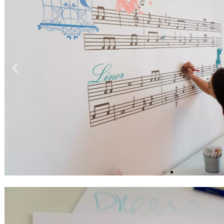
הבא
ה
וטר ושולחן
.