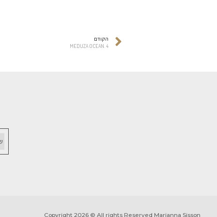
טכניקות:
דיגיטל
,
הדפסות
סגנונות:
אבסטרקט
,
אבסטרקטי אקספרסיוניסטי
,
קונספט
הקודם
MEDUZA OCEAN. 4
שמרו על קשר
השאירו את