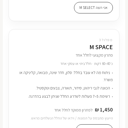
אני רוצה M SELECT
מסלול 3
M SPACE
פתרון מקצועי לחלל אחד
כ־40–60 דקות · חלל ביתי או עסקי אחד
ניתוח מה לא עובד בחלל: סלון, חדר שינה, מבואה, קליניקה או
משרד.
הכוונה לגבי ריהוט, סידור, תאורה, צבעים וטקסטיל.
רשימת 5–7 פעולות לשדרוג החלל שניתן לבצע בהדרגה.
1,450 ₪
לפתרון ממוקד לחלל אחד
הייעוץ מתבסס על תמונות / וידאו של החלל הנשלחים מראש.