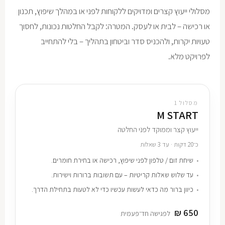
מסלולי ייעוץ קצרים ומדויקים ללקוחות לפני או במהלך שיפוץ, תכנון
או רכישה – לבית או לעסק. המטרה: לקבל החלטות נכונות, לחסוך
טעויות יקרות, ולהכניס סדר וביטחון בתהליך – בלי להתחייב
לפרויקט מלא.
מסלול 1
M START
ייעוץ קצר וממוקד לפני החלטה
כ־20 דקות · עד 3 שאלות
שיחת זום / טלפון לפני שיפוץ, רכישה או בחירת חומרים.
עד שלוש שאלות קריטיות – עם תשובות ברורות וישירות.
כיוון ברור מה כדאי לעשות עכשיו כדי לא לטעות בתחילת הדרך.
650 ₪
לפגישה חד־פעמית