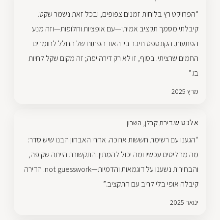
“הפרויקט רץ בלוחות זמנים צפופים, ובכל זאת נשמר שקט.
קיבלתי מסמך תקציב אמיתי—עם אופציות וחלופות—וזה מנע
הפתעות. הקונספט חיבר בין האור הפתוח של החלל לחומרים
החמים שרציתי. בסוף, זו לא רק דירה יפה; זה מקום שקל לחיות
בו.”
מרץ 2025
אלכס ש.
דירת קבלן, השרון
“הגענו עם רשימת חששות ארוכה. אחרי האבחון הבנו שיש סדר:
מה מחליטים עכשיו ומה יכול להמתין. התקשורת הייתה שקופה,
והבחירות נשענו על דוגמאות והדמיות—not guesswork. הדירה
קיבלה אופי בלי לריב עם התקציב.”
ינואר 2025