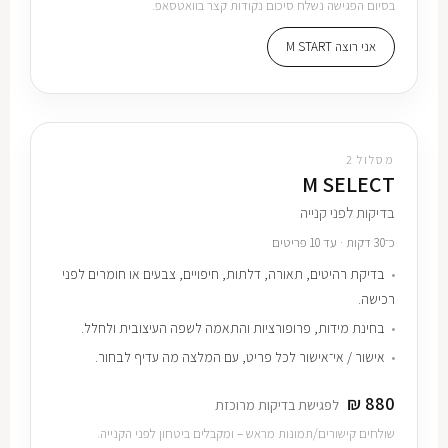
בסיום הפגישה נשלח סיכום נקודות קצר בוואטסאפ.
אני רוצה M START
מסלול 2
M SELECT
בדיקות לפני קנייה
כ־30 דקות · עד 10 פריטים
בדיקת רהיטים, תאורה, דלתות, חיפויים, צבעים או חומרים לפני
רכישה.
בחינת מידות, פרופורציות והתאמה לשפה העיצובית ולחלל.
אישור / אי־אישור לכל פריט, עם המלצה מה עדיף לבחור.
880 ₪
לפגישת בדיקות מרוכזת
שולחים קישורים/תמונות מראש – ומקבלים ביטחון לפני הקנייה.