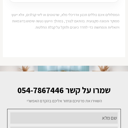
המסלולים אינם כוללים תכנון אדריכלי מלא, שרטוטים או ליווי קבלנים, אלא ייעוץ
ממוקד והכוונה מקצועית. בהתאם לצורך, במהלך הייעוץ נעשה שימוש בדוגמאות
ויזואליות והמחשות כדי לחדד כיוונים ולהקל על קבלת החלטות.
שמרו על קשר 054-7867446
השאירו את פרטיכם ונחזור אליכם בהקדם האפשרי