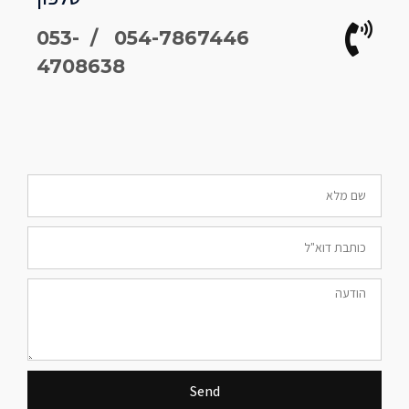
054-7867446 / 053-
4708638
Send